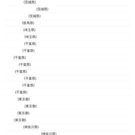
GLOW SURF
(茨城県)
WHIZサーフショップ
(茨城県)
TOO FREEDOM
(茨城県)
TWOEIGHT
(群馬県)
Favoritesurf
(埼玉県)
VOGUESURF
(埼玉県)
IN SIDE OUT
(千葉県)
BEST SURF
(千葉県)
BLISS
(千葉県)
K.I .SURF
(千葉県)
Fusion
(千葉県)
ONE WORLD
(千葉県)
TANY SURF
(千葉県)
Slowly
(千葉県)
CLOVER
(東京都)
ビローサーフ
(東京都)
CHOICE
(東京都)
SLOW
(東京都)
CRUISE横浜
(神奈川県)
ウォームアップスポーツ
(神奈川県)