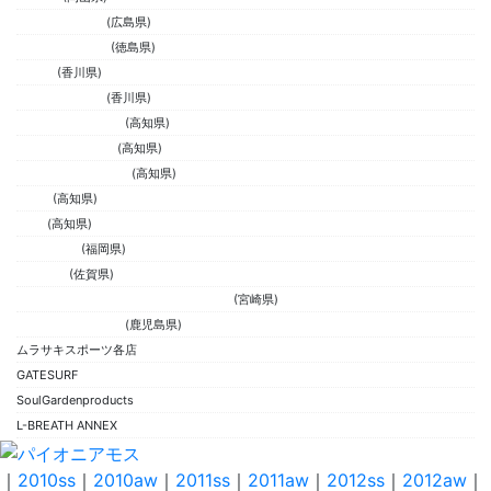
POWERS 広島店
(広島県)
SURF SHOP USA
(徳島県)
SURGE
(香川県)
POWERS 高松店
(香川県)
SURF SHOP MORE
(高知県)
COSTAMESA 高知
(高知県)
garfies ガーフィーズ
(高知県)
RIDGE
(高知県)
bucci
(高知県)
RUN'AWAVE
(福岡県)
NUINALU
(佐賀県)
MOANA LOLO SURFBOARDS FACTORY
(宮崎県)
レインボーブリッジ
(鹿児島県)
ムラサキスポーツ各店
GATESURF
SoulGardenproducts
L-BREATH ANNEX
｜
2010ss
｜
2010aw
｜
2011ss
｜
2011aw
｜
2012ss
｜
2012aw
｜