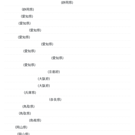
アンダーグラウンド サーフショップ
(静岡県)
LAID BACK
(静岡県)
CHILLOUT
(愛知県)
BlueGate
(愛知県)
MONKEY ARMY
(愛知県)
ゴルゴダ
(愛知県)
サーフショップカールス
(愛知県)
CRUISE一宮
(愛知県)
POWERS SHOCK WAVE 豊橋店
(愛知県)
Reward surf
(愛知県)
ストラディサーフ＆スポーツ
(京都府)
スポーツタカハシ本店
(大阪府)
スポーツタカハシ本店
(大阪府)
EQUALSURF
(兵庫県)
CONNECTION SURFSTORE
(奈良県)
Costamesa
(鳥取県)
FAR SIDE
(鳥取県)
MALO surfstore
(島根県)
KAFNA
(岡山県)
FRENZY
(岡山県)