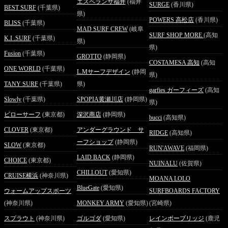
エスペランサ福井
(福井
SURGE
(香川県)
BEST SURF
(千葉県)
県)
POWERS 高松店
(香川県)
BLISS
(千葉県)
MAD SURF CREW
(岐阜
SURF SHOP MORE
(高知
K.I .SURF
(千葉県)
県)
県)
Fusion
(千葉県)
GROTTO
(静岡県)
COSTAMESA 高知
(高知
ONE WORLD
(千葉県)
L.Mサーフデザイン
(静岡
県)
TANY SURF
(千葉県)
県)
garfies ガーフィーズ
(高知
Slowly
(千葉県)
SPOPIA黄瀬川店
(静岡県)
県)
ビローサーフ
(東京都)
深沢商店
(静岡県)
bucci
(高知県)
CLOVER
(東京都)
アンダーグラウンド サ
RIDGE
(高知県)
ーフショップ
(静岡県)
SLOW
(東京都)
RUN'AWAVE
(福岡県)
LAID BACK
(静岡県)
CHOICE
(東京都)
NUINALU
(佐賀県)
CHILLOUT
(愛知県)
CRUISE横浜
(神奈川県)
MOANA LOLO
BlueGate
(愛知県)
ウォームアップスポーツ
SURFBOARDS FACTORY
(神奈川県)
MONKEY ARMY
(愛知県)
(宮崎県)
スプラウト
(神奈川県)
ゴルゴダ
(愛知県)
レインボーブリッジ
(鹿児