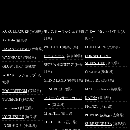
KUKULUXSURF
(宮城県)
モンスターマッシュ
(神奈
スポーツタカハシ本店
(大
川県)
阪府)
Kai Nalu
(福島県)
WETLAND
(神奈川県)
EQUALSURF
(兵庫県)
HAVANA AFFAIR
(福島県)
ビーチパーク
(神奈川県)
CONNECTION
WAXHEADZ
(茨城県)
SURFSTORE
(奈良県)
SPOPIA湘南藤沢店
(神奈
GLOW SURF
(茨城県)
川県)
Costamesa
(鳥取県)
WHIZサーフショップ
(茨
GRIND LAND
(神奈川県)
FAR SIDE
(鳥取県)
城県)
T.KSURF
(新潟県)
MALO surfstore
(島根県)
TOO FREEDOM
(茨城県)
フリーダムサーフカンパ
KAFNA
(岡山県)
TWOEIGHT
(群馬県)
ニー
(新潟県)
FRENZY
(岡山県)
Favoritesurf
(埼玉県)
CHAPTER
(富山県)
POWERS 広島店
(広島県)
VOGUESURF
(埼玉県)
COCO SURF
(石川県)
SURF SHOP USA
(徳島県)
IN SIDE OUT
(千葉県)