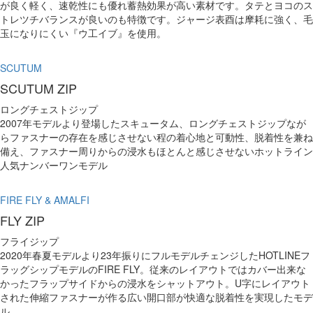
が良く軽く、速乾性にも優れ蓄熱効果が高い素材です。タテとヨコのス
トレツチバランスが良いのも特徴です。ジャージ表酉は摩耗に強く、毛
玉になりにくい『ウ工イブ』を使用。
SCUTUM
SCUTUM ZIP
ロングチェストジップ
2007年モデルより登場したスキュータム、ロングチェストジップなが
らファスナーの存在を感じさせない程の着心地と可動性、脱着性を兼ね
備え、ファスナー周りからの浸水もほとんと感じさせないホットライン
人気ナンバーワンモデル
FIRE FLY & AMALFI
FLY ZIP
フライジップ
2020年春夏モデルより23年振りにフルモデルチェンジしたHOTLINEフ
ラッグシップモデルのFIRE FLY。従来のレイアウトではカバー出来な
かったフラップサイドからの浸水をシャットアウト。U字にレイアウト
された伸縮ファスナーが作る広い開口部が快適な脱着性を実現したモデ
ル