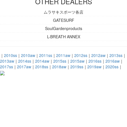
OTHER DEALERS
ムラサキスポーツ各店
GATESURF
SoulGardenproducts
L-BREATH ANNEX
｜
2010ss
｜
2010aw
｜
2011ss
｜
2011aw
｜
2012ss
｜
2012aw
｜
2013ss
｜
2013aw
｜
2014ss
｜
2014aw
｜
2015ss
｜
2015aw
｜
2016ss
｜
2016aw
｜
2017ss
｜
2017aw
｜
2018ss
｜
2018aw
｜
2019ss
｜
2019aw
｜
2020ss
｜