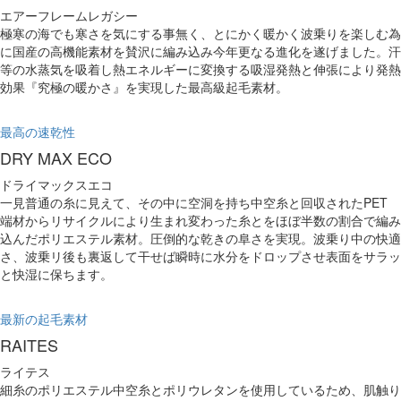
エアーフレームレガシー
極寒の海でも寒さを気にする事無く、とにかく暖かく波乗りを楽しむ為
に国産の高機能素材を賛沢に編み込み今年更なる進化を遂げました。汗
等の水蒸気を吸着し熱エネルギーに変換する吸湿発熱と伸張により発熱
効果『究極の暖かさ』を実現した最高級起毛素材。
最高の速乾性
DRY MAX ECO
ドライマックスエコ
一見普通の糸に見えて、その中に空洞を持ち中空糸と回収されたPET
端材からリサイクルにより生まれ変わった糸とをほぼ半数の割合で編み
込んだポリエステル素材。圧倒的な乾きの阜さを実現。波乗り中の快適
さ、波乗リ後も裏返して干せば瞬時に水分をドロップさせ表面をサラッ
と快湿に保ちます。
最新の起毛素材
RAITES
ライテス
細糸のポリエステル中空糸とポリウレタンを使用しているため、肌触り