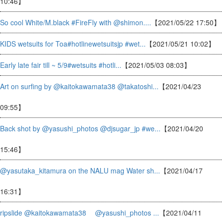
10:46】
So cool White/M.black #FireFly with @shimon....
【2021/05/22 17:50】
KIDS wetsuits for Toa#hotlinewetsuitsjp #wet...
【2021/05/21 10:02】
Early late fair till ~ 5/9#wetsuits #hotli...
【2021/05/03 08:03】
Art on surfing by @kaitokawamata38 @takatoshi...
【2021/04/23
09:55】
Back shot by @yasushi_photos @djsugar_jp #we...
【2021/04/20
15:46】
@yasutaka_kitamura on the NALU mag Water sh...
【2021/04/17
16:31】
ripslide @kaitokawamata38 @yasushi_photos ...
【2021/04/11