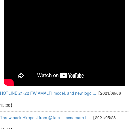
HOTLINE 21-22 FW AMALFI model. and new logo ...
【2021/09/06
15:20】
Throw back Hirepost from @liam__mcnamara L...
【2021/05/28