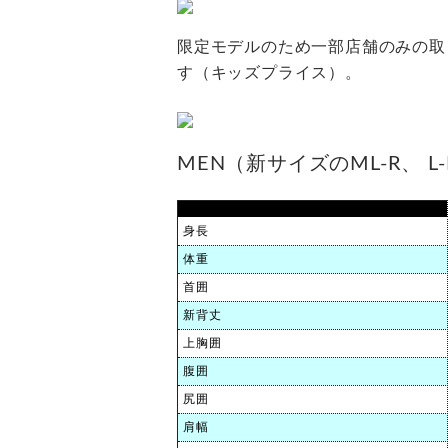
限定モデルのため一部店舗のみの取り
す（キッズプライス）。
MEN（新サイズのML-R、 
身長
体重
首囲
新背丈
上胸囲
腹囲
尻囲
肩幅