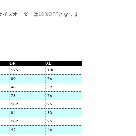
イズオーダーは10%OFFとなりま
L-R
XL
175
180
80
76
40
39
73
76
102
96
84
80
102
96
45
46