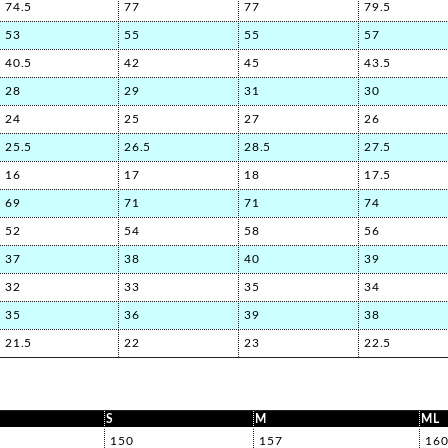
74.5
77
77
79.5
53
55
55
57
40.5
42
45
43.5
28
29
31
30
24
25
27
26
25.5
26.5
28.5
27.5
16
17
18
17.5
69
71
71
74
52
54
58
56
37
38
40
39
32
33
35
34
35
36
39
38
21.5
22
23
22.5
S
M
ML
150
157
16