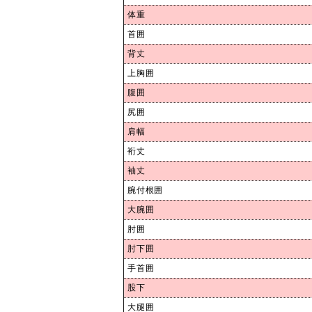
体重
首囲
背丈
上胸囲
腹囲
尻囲
肩幅
裄丈
袖丈
腕付根囲
大腕囲
肘囲
肘下囲
手首囲
股下
大腿囲