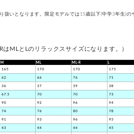
扱いとなります。限定モデルでは15歳以下(中学3年生)のサ
L-RはMLとLのリラックスサイズになります。）
M
ML
ML-R
L
165
170
170
175
62
66
76
71
36
37
39
38
67.5
70
70
73
90
92
96
94
74
76
80
78
91
93
96
95
43
44
44
45