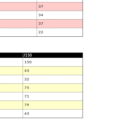
37
34
37
22
J150
150
43
32
75
71
79
63