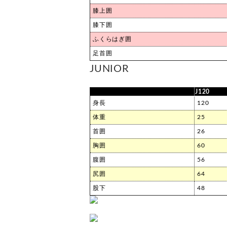
膝上囲
膝下囲
ふくらはぎ囲
足首囲
JUNIOR
J120
身長
120
体重
25
首囲
26
胸囲
60
腹囲
56
尻囲
64
股下
48