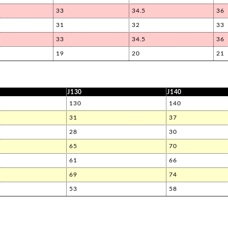
33
34.5
36
31
32
33
33
34.5
36
19
20
21
J130
J140
130
140
31
37
28
30
65
70
61
66
69
74
53
58