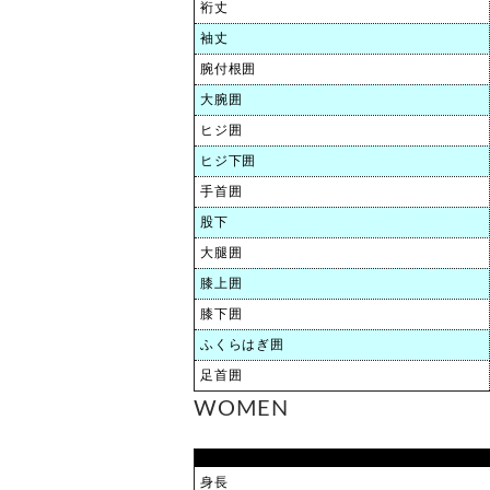
裄丈
袖丈
腕付根囲
大腕囲
ヒジ囲
ヒジ下囲
手首囲
股下
大腿囲
膝上囲
膝下囲
ふくらはぎ囲
足首囲
WOMEN
身長