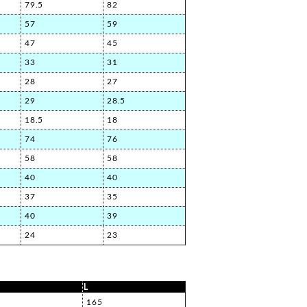
79.5
82
57
59
47
45
33
31
28
27
29
28.5
18.5
18
74
76
58
58
40
40
37
35
40
39
24
23
L
0
165