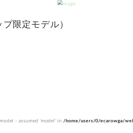
クジップ限定モデル）
 model - assumed 'model' in
/home/users/0/ecarowga/web