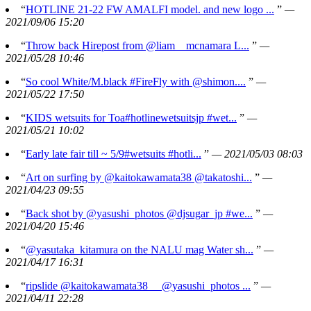
“
HOTLINE 21-22 FW AMALFI model. and new logo ...
”
—
2021/09/06 15:20
“
Throw back Hirepost from @liam__mcnamara L...
”
—
2021/05/28 10:46
“
So cool White/M.black #FireFly with @shimon....
”
—
2021/05/22 17:50
“
KIDS wetsuits for Toa#hotlinewetsuitsjp #wet...
”
—
2021/05/21 10:02
“
Early late fair till ~ 5/9#wetsuits #hotli...
”
— 2021/05/03 08:03
“
Art on surfing by @kaitokawamata38 @takatoshi...
”
—
2021/04/23 09:55
“
Back shot by @yasushi_photos @djsugar_jp #we...
”
—
2021/04/20 15:46
“
@yasutaka_kitamura on the NALU mag Water sh...
”
—
2021/04/17 16:31
“
ripslide @kaitokawamata38 @yasushi_photos ...
”
—
2021/04/11 22:28