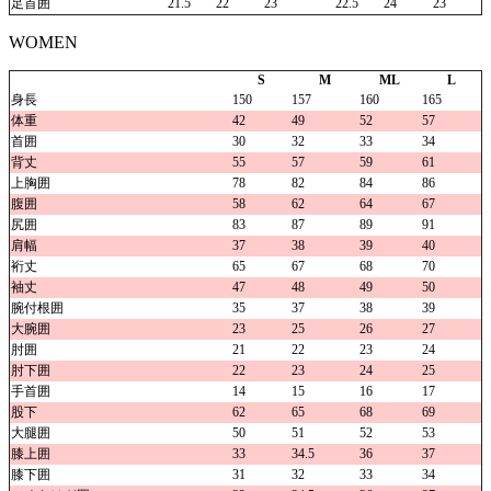
足首囲
21.5
22
23
22.5
24
23
WOMEN
S
M
ML
L
身長
150
157
160
165
体重
42
49
52
57
首囲
30
32
33
34
背丈
55
57
59
61
上胸囲
78
82
84
86
腹囲
58
62
64
67
尻囲
83
87
89
91
肩幅
37
38
39
40
裄丈
65
67
68
70
袖丈
47
48
49
50
腕付根囲
35
37
38
39
大腕囲
23
25
26
27
肘囲
21
22
23
24
肘下囲
22
23
24
25
手首囲
14
15
16
17
股下
62
65
68
69
大腿囲
50
51
52
53
膝上囲
33
34.5
36
37
膝下囲
31
32
33
34