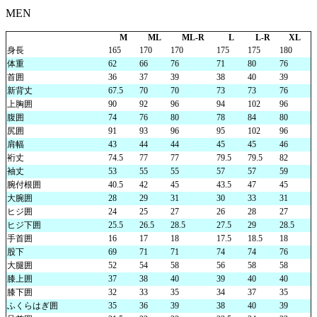
MEN
M
ML
ML-R
L
L-R
XL
身長
165
170
170
175
175
180
体重
62
66
76
71
80
76
首囲
36
37
39
38
40
39
新背丈
67.5
70
70
73
73
76
上胸囲
90
92
96
94
102
96
腹囲
74
76
80
78
84
80
尻囲
91
93
96
95
102
96
肩幅
43
44
44
45
45
46
裄丈
74.5
77
77
79.5
79.5
82
袖丈
53
55
55
57
57
59
腕付根囲
40.5
42
45
43.5
47
45
大腕囲
28
29
31
30
33
31
ヒジ囲
24
25
27
26
28
27
ヒジ下囲
25.5
26.5
28.5
27.5
29
28.5
手首囲
16
17
18
17.5
18.5
18
股下
69
71
71
74
74
76
大腿囲
52
54
58
56
58
58
膝上囲
37
38
40
39
40
40
膝下囲
32
33
35
34
37
35
ふくらはぎ囲
35
36
39
38
40
39