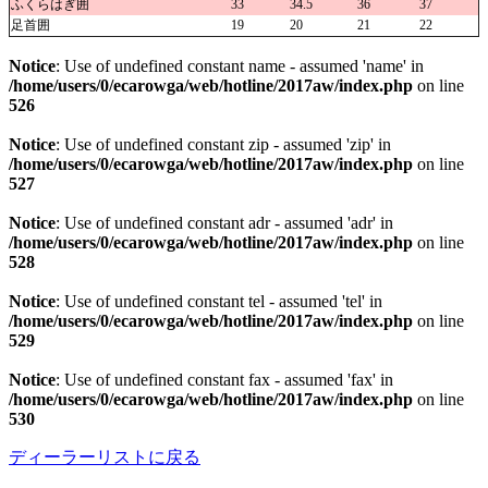
ふくらはぎ囲
33
34.5
36
37
足首囲
19
20
21
22
Notice
: Use of undefined constant name - assumed 'name' in
/home/users/0/ecarowga/web/hotline/2017aw/index.php
on line
526
Notice
: Use of undefined constant zip - assumed 'zip' in
/home/users/0/ecarowga/web/hotline/2017aw/index.php
on line
527
Notice
: Use of undefined constant adr - assumed 'adr' in
/home/users/0/ecarowga/web/hotline/2017aw/index.php
on line
528
Notice
: Use of undefined constant tel - assumed 'tel' in
/home/users/0/ecarowga/web/hotline/2017aw/index.php
on line
529
Notice
: Use of undefined constant fax - assumed 'fax' in
/home/users/0/ecarowga/web/hotline/2017aw/index.php
on line
530
ディーラーリストに戻る