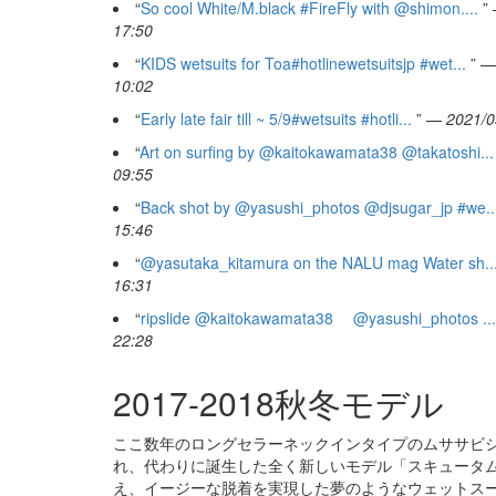
“
So cool White/M.black #FireFly with @shimon....
”
17:50
“
KIDS wetsuits for Toa#hotlinewetsuitsjp #wet...
”
—
10:02
“
Early late fair till ~ 5/9#wetsuits #hotli...
”
— 2021/0
“
Art on surfing by @kaitokawamata38 @takatoshi...
09:55
“
Back shot by @yasushi_photos @djsugar_jp #we..
15:46
“
@yasutaka_kitamura on the NALU mag Water sh..
16:31
“
ripslide @kaitokawamata38 @yasushi_photos ...
22:28
2017-2018秋冬モデル
ここ数年のロングセラーネックインタイプのムササビ
れ、代わりに誕生した全く新しいモデル「スキュータ
え、イージーな脱着を実現した夢のようなウェットス