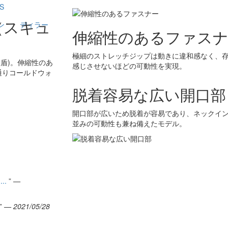
m（スキュ
ン
ディラー
伸縮性のあるファスナ
極細のストレッチジップは動きに違和感なく、
(盾)。伸縮性のあ
感じさせないほどの可動性を実現。
通りコールドウォ
脱着容易な広い開口部
開口部が広いため脱着が容易であり、ネックイ
並みの可動性も兼ね備えたモデル。
..
”
—
”
— 2021/05/28