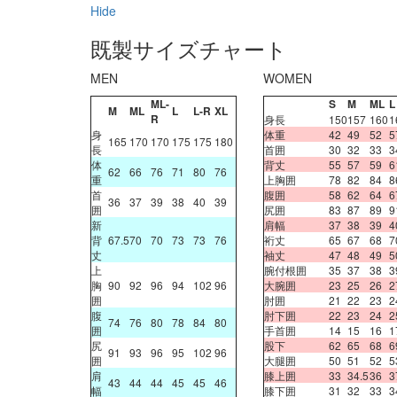
Hide
既製サイズチャート
MEN
WOMEN
ML-
S
M
ML
L
M
ML
L
L-R
XL
R
身長
150
157
160
1
身
体重
42
49
52
5
165
170
170
175
175
180
長
首囲
30
32
33
3
体
背丈
55
57
59
6
62
66
76
71
80
76
重
上胸囲
78
82
84
8
首
腹囲
58
62
64
6
36
37
39
38
40
39
囲
尻囲
83
87
89
9
新
肩幅
37
38
39
4
背
67.5
70
70
73
73
76
裄丈
65
67
68
7
丈
袖丈
47
48
49
5
上
腕付根囲
35
37
38
3
胸
90
92
96
94
102
96
大腕囲
23
25
26
2
囲
肘囲
21
22
23
2
腹
肘下囲
22
23
24
2
74
76
80
78
84
80
囲
手首囲
14
15
16
1
尻
股下
62
65
68
6
91
93
96
95
102
96
囲
大腿囲
50
51
52
5
肩
膝上囲
33
34.5
36
3
43
44
44
45
45
46
幅
膝下囲
31
32
33
3