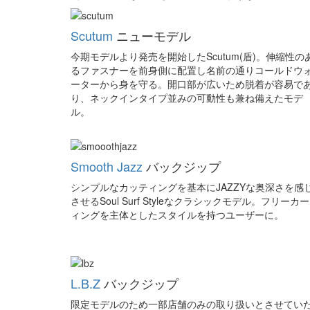
Scutum
ニューモデル
今期モデルより発売を開始したScutum(盾)。伸縮性の
るファスナーを前身側に配置し名前の通りコールドウ
ーターから身を守る。開口部が広いため脱着が容易で
り、ネックインタイプ並みの可動性も兼ね備えたモデ
ル。
Smooth Jazz
バックジップ
シンプルなカッティングを基本にJAZZYな奥深さを感
させるSoul Surf Styleなクラシックモデル。フリーカ
ィングを主体としたスタイルを持つユーザーに。
L.B.Z
バックジップ
限定モデルのため一部店舗のみの取り扱いとさせてい