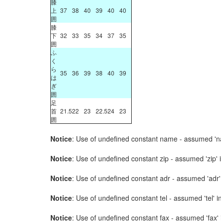
膝
上
37
38
40
39
40
40
囲
膝
下
32
33
35
34
37
35
囲
ふ
く
ら
35
36
39
38
40
39
は
ぎ
囲
足
首
21.5
22
23
22.5
24
23
囲
Notice
: Use of undefined constant name - assumed '
Notice
: Use of undefined constant zip - assumed 'zip' 
Notice
: Use of undefined constant adr - assumed 'adr'
Notice
: Use of undefined constant tel - assumed 'tel' i
Notice
: Use of undefined constant fax - assumed 'fax'