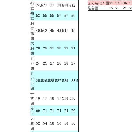
裄
ふくらはぎ囲
33
34.5
36
3
74.5
77
77
79.5
79.5
82
丈
足首囲
19
20
21
2
袖
53
55
55
57
57
59
丈
腕
付
40.5
42
45
43.5
47
45
根
囲
大
腕
28
29
31
30
33
31
囲
ヒ
ジ
24
25
27
26
28
27
囲
ヒ
ジ
25.5
26.5
28.5
27.5
29
28.5
下
囲
手
首
16
17
18
17.5
18.5
18
囲
股
69
71
71
74
74
76
下
大
腿
52
54
58
56
58
58
囲