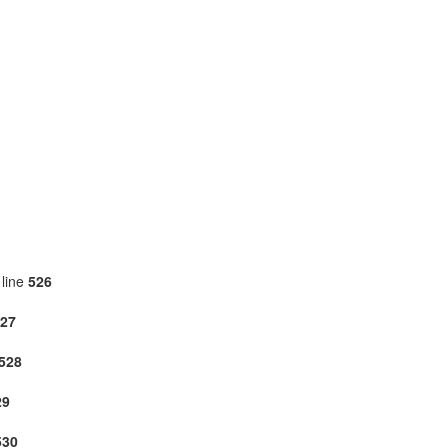
line
526
27
528
29
530