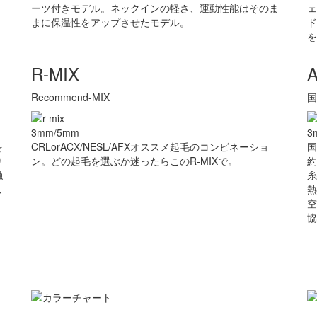
ーツ付きモデル。ネックインの軽さ、運動性能はそのま
ェ
まに保温性をアップさせたモデル。
ド
を
R-MIX
Recommend-MIX
国
3mm/5mm
3
を
CRLorACX/NESL/AFXオススメ起毛のコンビネーショ
国
り
ン。どの起毛を選ぶか迷ったらこのR-MIXで。
約
触
糸
し
熱
空
協