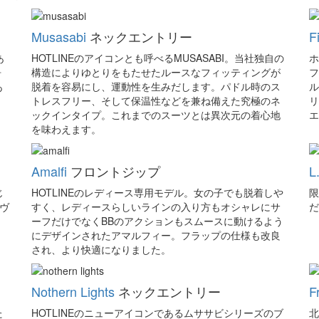
Musasabi
ネックエントリー
F
あ
HOTLINEのアイコンとも呼べるMUSASABI。当社独自の
ホ
ォ
構造によりゆとりをもたせたルースなフィッティングが
フ
あ
脱着を容易にし、運動性を生みだします。パドル時のス
ル
トレスフリー、そして保温性などを兼ね備えた究極のネ
リ
ックインタイプ。これまでのスーツとは異次元の着心地
エ
を味わえます。
Amalfi
フロントジップ
L
じ
HOTLINEのレディース専用モデル。女の子でも脱着しや
限
ーヴ
すく、レディースらしいラインの入り方もオシャレにサ
だ
ーフだけでなくBBのアクションもスムースに動けるよう
にデザインされたアマルフィー。フラップの仕様も改良
され、より快適になりました。
Nothern Lights
ネックエントリー
F
た
HOTLINEのニューアイコンであるムササビシリーズのブ
北