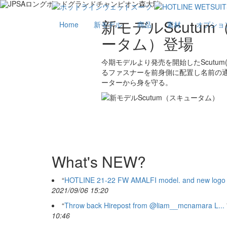
新モデルScutu
Home
新モデル
商品
素材
オプショ
ータム）登場
今期モデルより発売を開始したScutum
るファスナーを前身側に配置し名前の
ーターから身を守る。
What's NEW?
“
HOTLINE 21-22 FW AMALFI model. and new logo .
2021/09/06 15:20
“
Throw back Hirepost from @liam__mcnamara L...
10:46