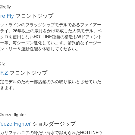
ire Fly
フロントジップ
ットラインのフラッグシップモデルであるファイアー
ライ。26年以上の歳月をかけ熟成した人気モデル。ベ
クロを使用しないHOTLINE独自の構造もWドアエント
ー等、毎シーズン進化しています。驚異的なイージー
ントリー＆運動性能を体験してください。
.F.Z
フロントジップ
定モデルのため一部店舗のみの取り扱いとさせていた
きます。
reeze Fighter
ショルダージップ
カリフォルニアの冷たい海水で鍛えられたHOTLINEウ